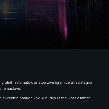
gralnih avtomatov, pristop žive igralnice ali strategijo
jene naslove.
anja vrednih ponudnikov, ki nudijo raznolikost v temah,