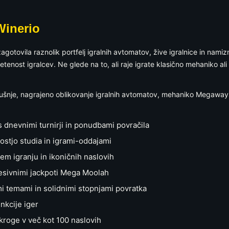
Winerio
 zagotovila raznolik portfelj igralnih avtomatov, žive igralnice in nam
pletenost igralcev. Ne glede na to, ali raje igrate klasično mehaniko a
ušnje, nagrajeno oblikovanje igralnih avtomatov, mehaniko Megaways 
 s dnevnimi turnirji in ponudbami povračila
ostjo studia in igrami-oddajami
em igranju in ikoničnih naslovih
resivnimi jackpoti Mega Moolah
imi temami in solidnimi stopnjami povratka
nkcije iger
kroge v več kot 100 naslovih