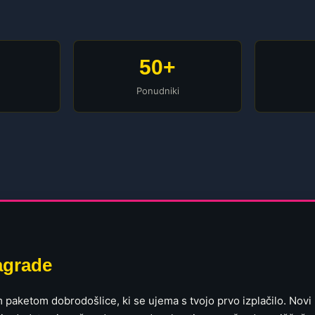
50+
Ponudniki
agrade
 paketom dobrodošlice, ki se ujema s tvojo prvo izplačilo. Nov