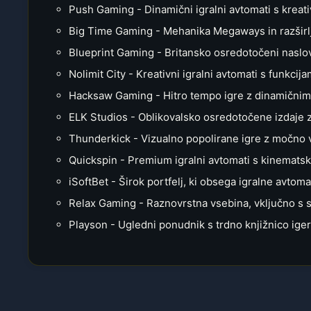
Push Gaming - Dinamični igralni avtomati s kreat
Big Time Gaming - Mehanika Megaways in razširl
Blueprint Gaming - Britansko osredotočeni naslovi
Nolimit City - Kreativni igralni avtomati s funkcija
Hacksaw Gaming - Hitro tempo igre z dinamičnim
ELK Studios - Oblikovalsko osredotočene izdaje 
Thunderkick - Vizualno popolirane igre z močno 
Quickspin - Premium igralni avtomati s kinemats
iSoftBet - Širok portfelj, ki obsega igralne avtom
Relax Gaming - Raznovrstna vsebina, vključno s 
Playson - Ugledni ponudnik s trdno knjižnico iger