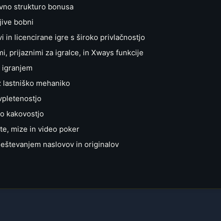
ivno strukturo bonusa
jive bobni
 in licencirane igre s široko privlačnostjo
mi, prijaznimi za igralce, in Xways funkcije
 igranjem
z lastniško mehaniko
vpletenostjo
ko kakovostjo
ate, mize in video poker
seštevanjem naslovov in originalov