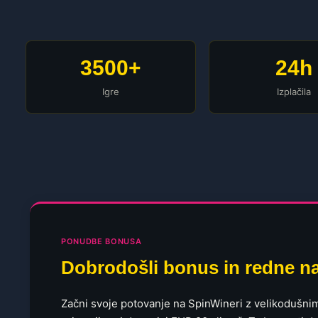
3500+
24h
Igre
Izplačila
PONUDBE BONUSA
Dobrodošli bonus in redne n
Začni svoje potovanje na SpinWineri z velikodušnim