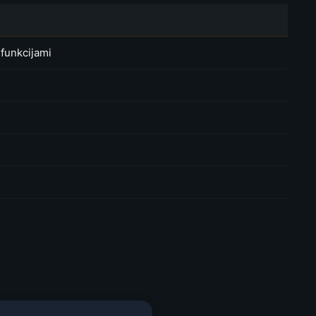
 funkcijami